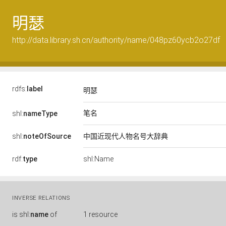
明瑟
http://data.library.sh.cn/authority/name/048pz60ycb2o27df
rdfs:
label
明瑟
笔名
shl:
nameType
shl:
noteOfSource
中国近现代人物名号大辞典
rdf:
type
shl:Name
INVERSE RELATIONS
is
shl:
name
of
1 resource