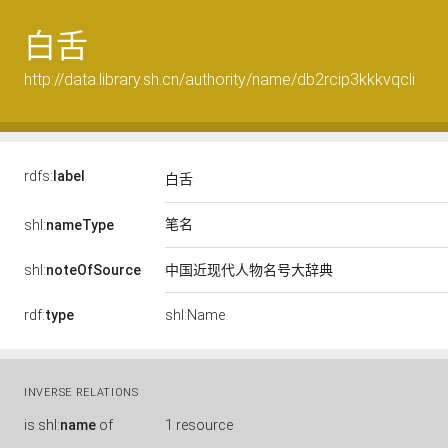
白舌
http://data.library.sh.cn/authority/name/db2rcip3kkkvqcli
rdfs:
label
白舌
笔名
shl:
nameType
shl:
noteOfSource
中国近现代人物名号大辞典
rdf:
type
shl:Name
INVERSE RELATIONS
is
shl:
name
of
1 resource