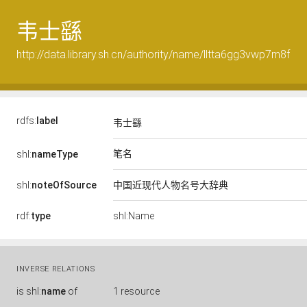
韦士繇
http://data.library.sh.cn/authority/name/lltta6gg3vwp7m8f
rdfs:
label
韦士繇
笔名
shl:
nameType
shl:
noteOfSource
中国近现代人物名号大辞典
rdf:
type
shl:Name
INVERSE RELATIONS
is
shl:
name
of
1 resource