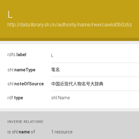
L
http://data.library.sh.cn/authority/name/rwxrcawlol0b0z6z
rdfs:
label
L
笔名
shl:
nameType
shl:
noteOfSource
中国近现代人物名号大辞典
rdf:
type
shl:Name
INVERSE RELATIONS
is
shl:
name
of
1 resource