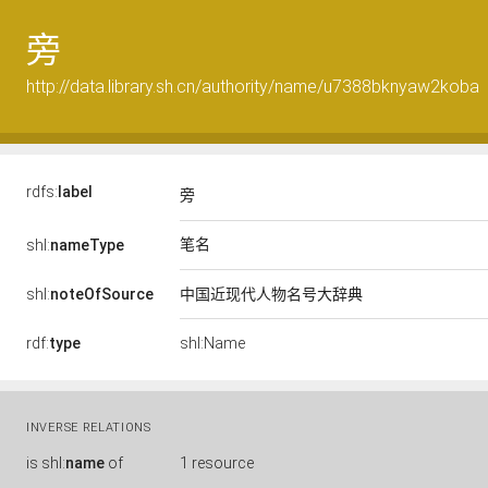
旁
http://data.library.sh.cn/authority/name/u7388bknyaw2koba
rdfs:
label
旁
笔名
shl:
nameType
shl:
noteOfSource
中国近现代人物名号大辞典
rdf:
type
shl:Name
INVERSE RELATIONS
is
shl:
name
of
1 resource