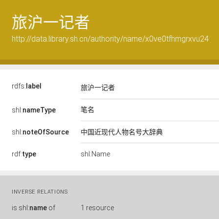
旅沪一记者
http://data.library.sh.cn/authority/name/x0ve0tfhmgrxvu24
rdfs:
label
旅沪一记者
笔名
shl:
nameType
shl:
noteOfSource
中国近现代人物名号大辞典
rdf:
type
shl:Name
INVERSE RELATIONS
is
shl:
name
of
1 resource