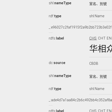
shl:
nameType
室名、別號
rdf:
type
shl:Name
_:e96027c2faf1915f2a9b2bb723b3e02f
rdfs:
label
CHS
CHT
EN
华相
dc:
source
CBDB
shl:
nameType
室名、別號
rdf:
type
shl:Name
_:ade4d7a1aa84c2b6c492bb4c352af8a
rdfs:
label
CHS
CHT
EN