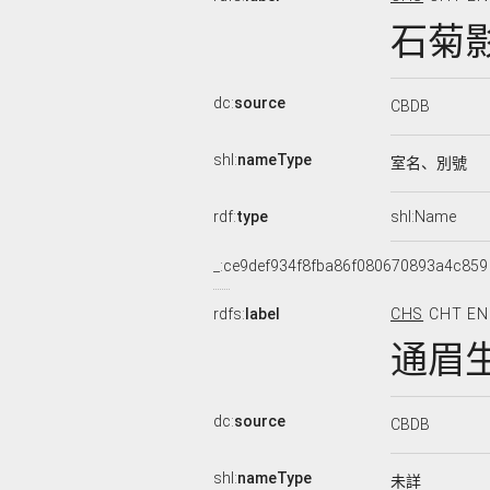
石菊
dc:
source
CBDB
shl:
nameType
室名、別號
rdf:
type
shl:Name
_:ce9def934f8fba86f080670893a4c859
rdfs:
label
CHS
CHT
EN
通眉
dc:
source
CBDB
shl:
nameType
未詳