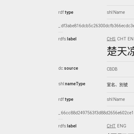
rdf:
type
shl:Name
_:df3abe816dcb5c26300dcfb366ecdc3
rdfs:
label
CHS
CHT
EN
楚天
dc:
source
CBDB
shl:
nameType
室名、別號
rdf:
type
shl:Name
_:66cc88d2497563f3d88d2656e602ce1
rdfs:
label
CHT
ENG