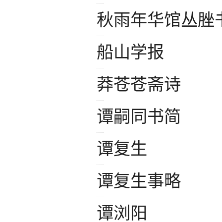
秋雨年华馆丛脞
船山学报
莽苍苍斋诗
谭嗣同书简
谭复生
谭复生事略
谭浏阳