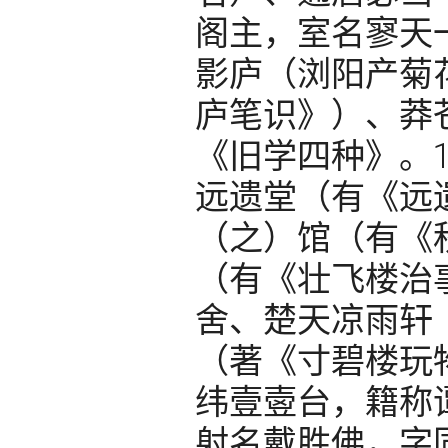
阁主，室名寥天
影庐（浏阳产菊
庐笔识》）、莽
《旧学四种》。1
远遗堂（有《远
（之）馆（有《
（有《壮飞楼治
舍、楚天凉雨轩
（著《寸碧楼玩
纬壹㚃台，籍称
射名戴胜佛，字