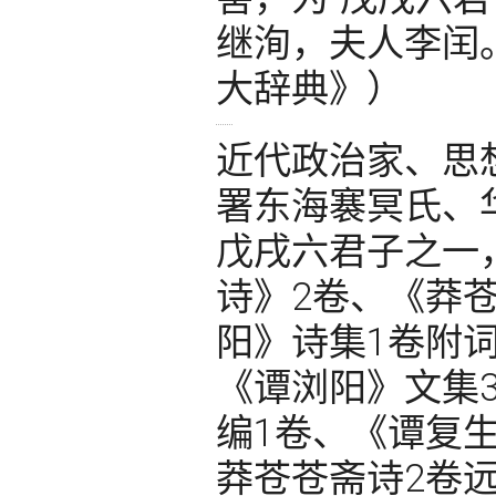
继洵，夫人李闰
大辞典》）
近代政治家、思
署东海褰冥氏、
戊戌六君子之一
诗》2卷、《莽
阳》诗集1卷附
《谭浏阳》文集
编1卷、《谭复
莽苍苍斋诗2卷