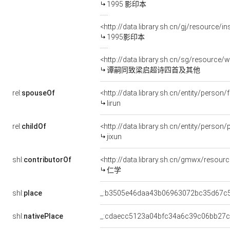
1995 影印本
<http://data.library.sh.cn/gj/resource/in
1995影印本
<http://data.library.sh.cn/sg/resourc
谭嗣同致梁启超诗四首及其他
rel:
spouseOf
<http://data.library.sh.cn/entity/pers
lirun
rel:
childOf
<http://data.library.sh.cn/entity/person
jixun
shl:
contributorOf
<http://data.library.sh.cn/gmwx/resour
仁学
shl:
place
_:b3505e46daa43b06963072bc35d67c
shl:
nativePlace
_:cdaecc5123a04bfc34a6c39c06bb27