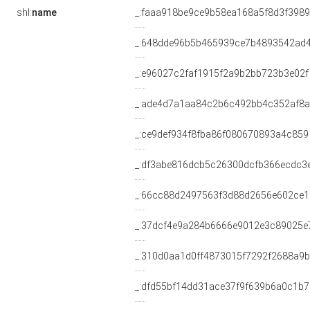
shl:
name
_:faaa918be9ce9b58ea168a5f8d3f3989
_:648dde96b5b465939ce7b4893542ad
_:e96027c2faf1915f2a9b2bb723b3e02f
_:ade4d7a1aa84c2b6c492bb4c352af8a
_:ce9def934f8fba86f080670893a4c859
_:df3abe816dcb5c26300dcfb366ecdc3
_:66cc88d2497563f3d88d2656e602ce1
_:37dcf4e9a284b6666e9012e3c89025e
_:310d0aa1d0ff4873015f7292f2688a9b
_:dfd55bf14dd31ace37f9f639b6a0c1b7