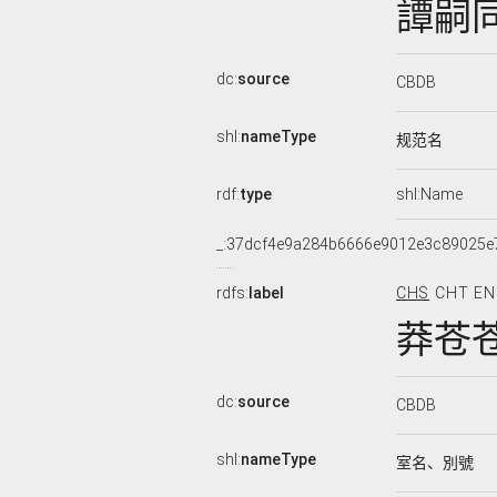
譚嗣
dc:
source
CBDB
shl:
nameType
规范名
rdf:
type
shl:Name
_:37dcf4e9a284b6666e9012e3c89025e
rdfs:
label
CHS
CHT
EN
莽苍
dc:
source
CBDB
shl:
nameType
室名、別號