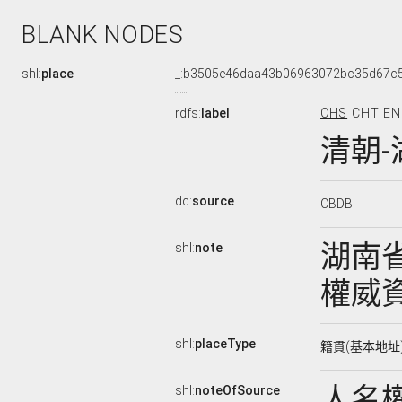
BLANK NODES
shl:
place
_:b3505e46daa43b06963072bc35d67c
rdfs:
label
CHS
CHT
EN
清朝-
dc:
source
CBDB
湖南省
shl:
note
權威
shl:
placeType
籍貫(基本地址
人名
shl:
noteOfSource