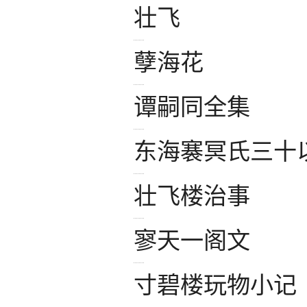
壮飞
孽海花
谭嗣同全集
东海褰冥氏三十
壮飞楼治事
寥天一阁文
寸碧楼玩物小记