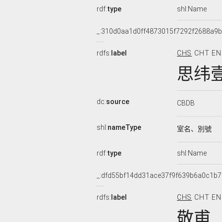
rdf:
type
shl:Name
_:310d0aa1d0ff4873015f7292f2688a9b
rdfs:
label
CHS
CHT
EN
思纬
dc:
source
CBDB
shl:
nameType
室名、別號
rdf:
type
shl:Name
_:dfd55bf14dd31ace37f9f639b6a0c1b7
rdfs:
label
CHS
CHT
EN
敬甫