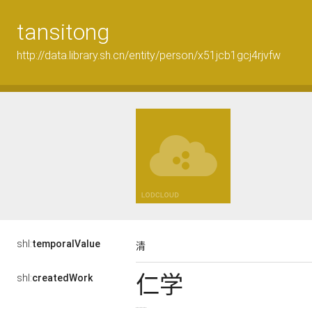
tansitong
http://data.library.sh.cn/entity/person/x51jcb1gcj4rjvfw
shl:
temporalValue
清
仁学
shl:
createdWork