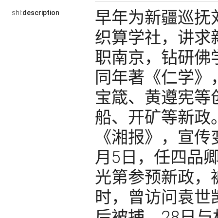
早年为新疆巡抚刘
shl:
description
织算学社，讲求新
职南京，钻研佛
同年著《仁学》，
宝箴、黄遵宪等
船、开矿等新政。
《湘报》，宣传
月5日，任四品
光第参预新政，
时，曾访问袁世
后被捕，28日