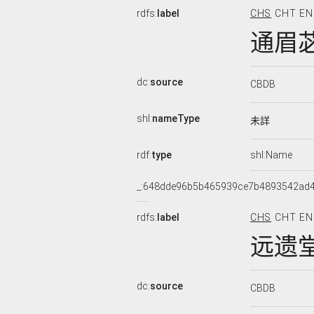
rdfs:
label
CHS
CHT
EN
通眉
dc:
source
CBDB
shl:
nameType
未詳
rdf:
type
shl:Name
_:648dde96b5b465939ce7b4893542ad
rdfs:
label
CHS
CHT
EN
远遗
dc:
source
CBDB