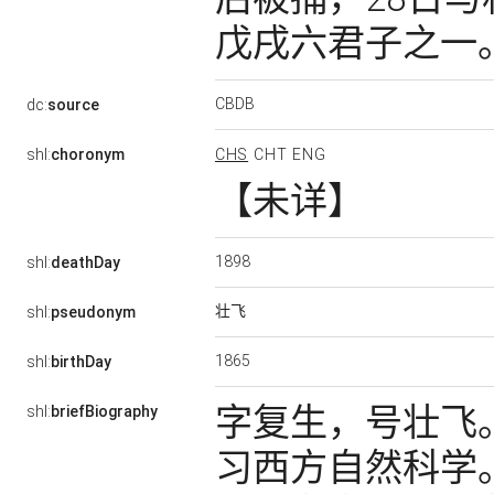
戊戌六君子之一
CBDB
dc:
source
shl:
choronym
CHS
CHT
ENG
【未详】
1898
shl:
deathDay
壮飞
shl:
pseudonym
1865
shl:
birthDay
字复生，号壮飞
shl:
briefBiography
习西方自然科学。