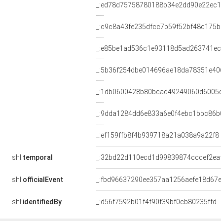
_:ed78d75758780188b34e2dd90e22ec
_:c9c8a43fe235dfcc7b59f52bf48c175b
_:e85be1ad536c1e93118d5ad263741e
_:5b36f254dbe014696ae18da78351e40
_:1db0600428b80bcad49249060d6005
_:9dda1284dd6e833a6e0f4ebc1bbc86b
_:ef159ffb8f4b939718a21a038a9a22f8
shl:
temporal
_:32bd22d110ecd1d99839874ccdef2ea
shl:
officialEvent
_:fbd96637290ee357aa1256aefe18d67
shl:
identifiedBy
_:d56f7592b01f4f90f39bf0cb80235ffd