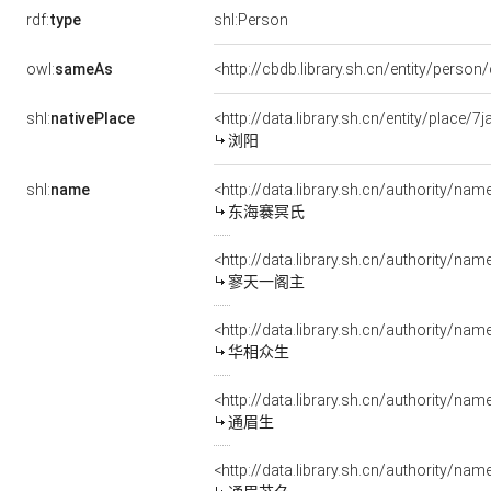
rdf:
type
shl:Person
owl:
sameAs
<http://cbdb.library.sh.cn/entity/pers
shl:
nativePlace
<http://data.library.sh.cn/entity/place
浏阳
shl:
name
<http://data.library.sh.cn/authority/na
东海褰冥氏
<http://data.library.sh.cn/authority/n
寥天一阁主
<http://data.library.sh.cn/authority/
华相众生
<http://data.library.sh.cn/authority/n
通眉生
<http://data.library.sh.cn/authority/n