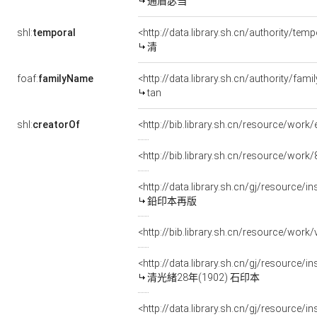
通眉苾刍
shl:
temporal
<http://data.library.sh.cn/authority/t
清
foaf:
familyName
<http://data.library.sh.cn/authority/f
tan
shl:
creatorOf
<http://bib.library.sh.cn/resource/wor
<http://bib.library.sh.cn/resource/wo
<http://data.library.sh.cn/gj/resource/
鉛印本再版
<http://bib.library.sh.cn/resource/wor
<http://data.library.sh.cn/gj/resource/
清光緒28年(1902) 石印本
<http://data.library.sh.cn/gj/resource/