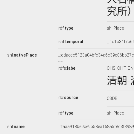
究所
rdf:
type
shl:Place
shl:
temporal
_:1c1c34f7b
shl:
nativePlace
_:cdaecc5123a04bfc34a6c39c06bb27
rdfs:
label
CHS
CHT
EN
清朝-
dc:
source
CBDB
rdf:
type
shl:Place
shl:
name
_:faaa918be9ce9b58ea168a5f8d3f3989