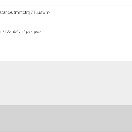
/instance/tmmctrtjl71uuswh>
ation/12aub4vlz4pvzqec>
1
1