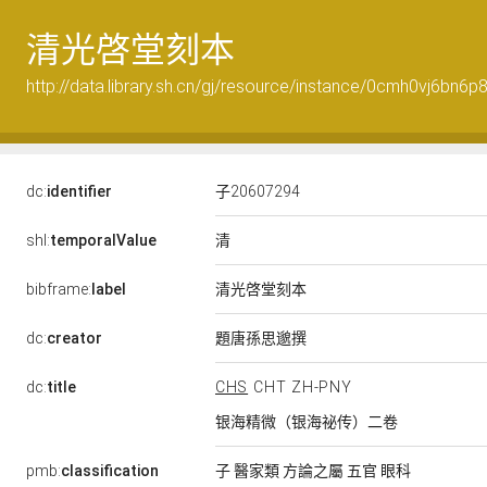
清光啓堂刻本
http://data.library.sh.cn/gj/resource/instance/0cmh0vj6bn6
dc:
identifier
子20607294
清
shl:
temporalValue
清光啓堂刻本
bibframe:
label
題唐孫思邈撰
dc:
creator
dc:
title
CHS
CHT
ZH-PNY
银海精微（银海祕传）二卷
pmb:
classification
子 醫家類 方論之屬 五官 眼科