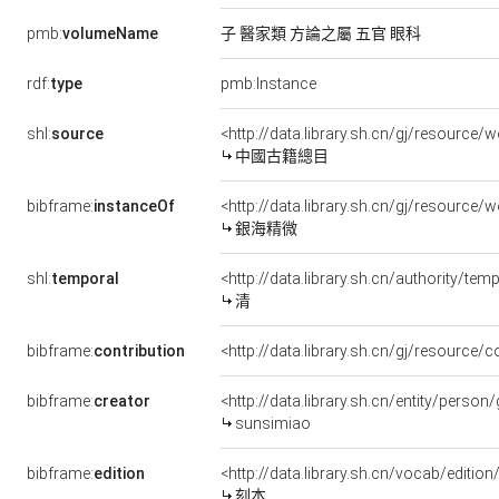
pmb:
volumeName
子 醫家類 方論之屬 五官 眼科
rdf:
type
pmb:Instance
shl:
source
<http://data.library.sh.cn/gj/resourc
中國古籍總目
bibframe:
instanceOf
<http://data.library.sh.cn/gj/resource
銀海精微
shl:
temporal
<http://data.library.sh.cn/authority/t
清
bibframe:
contribution
<http://data.library.sh.cn/gj/resourc
bibframe:
creator
<http://data.library.sh.cn/entity/pers
sunsimiao
bibframe:
edition
<http://data.library.sh.cn/vocab/edition
刻本