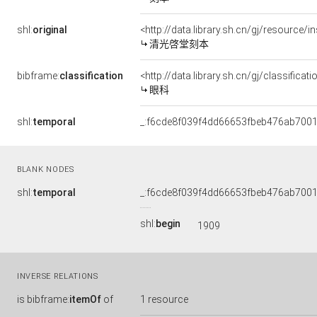
shl:
original
<http://data.library.sh.cn/gj/resource
清光啓堂刻本
bibframe:
classification
<http://data.library.sh.cn/gj/classific
眼科
shl:
temporal
_:f6cde8f039f4dd66653fbeb476ab700
BLANK NODES
shl:
temporal
_:f6cde8f039f4dd66653fbeb476ab700
shl:
begin
1909
INVERSE RELATIONS
is
bibframe:
itemOf
of
1 resource