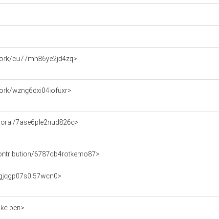
e/work/cu77mh86ye2jd4zq>
/work/wzng6dxi04iofuxr>
emporal/7ase6ple2nud826q>
e/contribution/6787qb4rotkemo87>
on/gjqgp07s0l57wcn0>
/ke-ben>