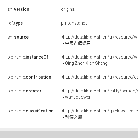
original
shl:
version
rdf:
type
pmb:Instance
shl:
source
<http://data.library.sh.cn/gj/resourc
中國古籍總目
bibframe:
instanceOf
<http://data.library.sh.cn/gj/resourc
Qing Zhen Xian Sheng
bibframe:
contribution
<http://data.library.sh.cn/gj/resourc
bibframe:
creator
<http://data.library.sh.cn/entity/pers
wangguowei
bibframe:
classification
<http://data.library.sh.cn/gj/classific
别傳之屬