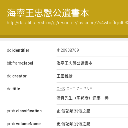
海寧王忠慤公遺書本
http://data.library.sh.cn/gj/resource/instance/2s4wbdftqcil0
dc:
identifier
史20908709
bibframe:
label
海寧王忠慤公遺書本
王國維撰
dc:
creator
dc:
title
CHS
CHT
ZH-PNY
清真先生（周邦彦）遗事一卷
pmb:
classification
史 傳記類 别傳之屬
pmb:
volumeName
史 傳記類 别傳之屬