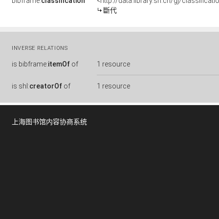
bibframe:
classification
<http://data.library.sh.cn/gj/classific
斷代
INVERSE RELATIONS
is
bibframe:
itemOf
of
1 resource
is
shl:
creatorOf
of
1 resource
上海图书馆内容协商系统