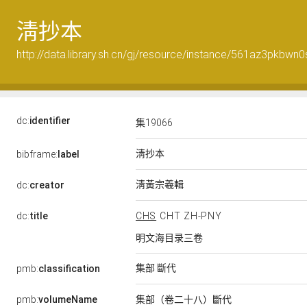
淸抄本
http://data.library.sh.cn/gj/resource/instance/561az3pkbwn
dc:
identifier
集19066
淸抄本
bibframe:
label
淸黃宗羲輯
dc:
creator
dc:
title
CHS
CHT
ZH-PNY
明文海目录三卷
集部 斷代
pmb:
classification
pmb:
volumeName
集部（卷二十八）斷代