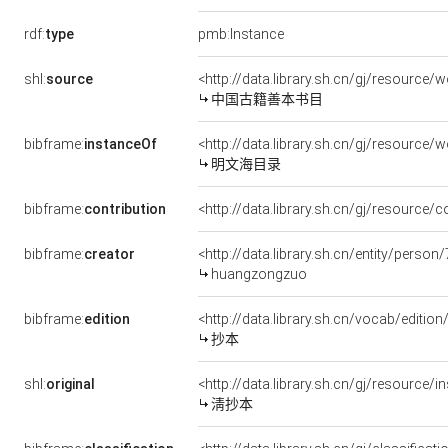
rdf:
type
pmb:Instance
shl:
source
<http://data.library.sh.cn/gj/resource
中国古籍善本书目
bibframe:
instanceOf
<http://data.library.sh.cn/gj/resourc
明文海目录
bibframe:
contribution
<http://data.library.sh.cn/gj/resourc
bibframe:
creator
<http://data.library.sh.cn/entity/perso
huangzongzuo
bibframe:
edition
<http://data.library.sh.cn/vocab/editio
抄本
shl:
original
<http://data.library.sh.cn/gj/resourc
淸抄本