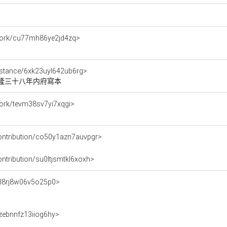
e/work/cu77mh86ye2jd4zq>
/instance/6xk23uyl642ub6rg>
乾隆三十八年内府寫本
/work/tevm38sv7yi7xqgi>
/contribution/co50y1azn7auvpgr>
contribution/su0ltjsmtkl6xoxh>
n/ll8rj8w06v5o25p0>
n/zebnnfz13iiog6hy>