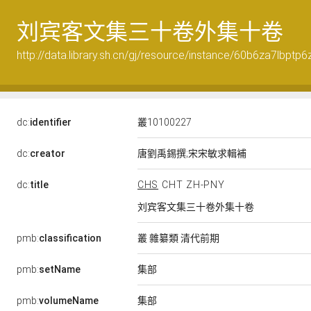
刘宾客文集三十卷外集十卷
http://data.library.sh.cn/gj/resource/instance/60b6za7lbptp6
dc:
identifier
叢10100227
dc:
creator
唐劉禹錫撰;宋宋敏求輯補
dc:
title
CHS
CHT
ZH-PNY
刘宾客文集三十卷外集十卷
pmb:
classification
叢 雜纂類 清代前期
集部
pmb:
setName
集部
pmb:
volumeName