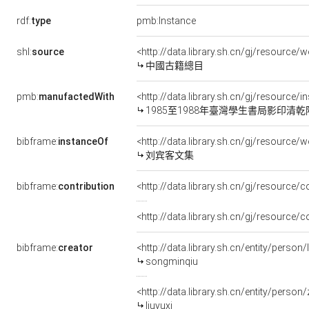
rdf:
type
pmb:Instance
shl:
source
<http://data.library.sh.cn/gj/resourc
中國古籍總目
pmb:
manufactedWith
<http://data.library.sh.cn/gj/resource
1985至1988年臺灣學生書局影印清
bibframe:
instanceOf
<http://data.library.sh.cn/gj/resource
刘宾客文集
bibframe:
contribution
<http://data.library.sh.cn/gj/resource
<http://data.library.sh.cn/gj/resource/
bibframe:
creator
<http://data.library.sh.cn/entity/perso
songminqiu
<http://data.library.sh.cn/entity/perso
liuyuxi