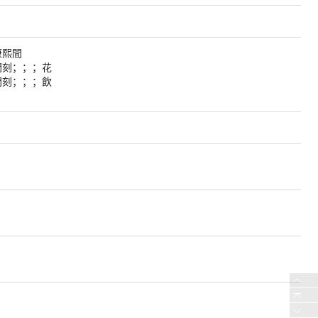
康熙間
間刻；；；花
間刻；；；飲