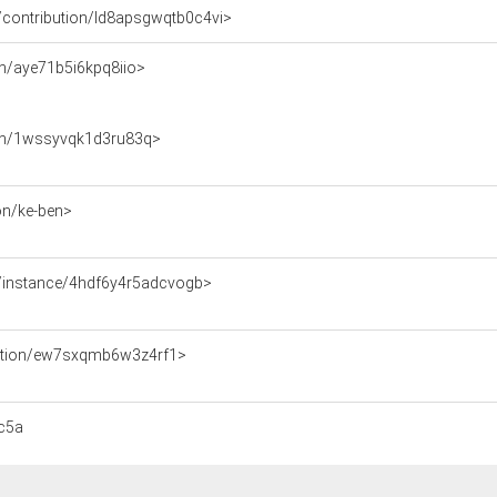
ce/contribution/ld8apsgwqtb0c4vi>
son/aye71b5i6kpq8iio>
erson/1wssyvqk1d3ru83q>
ion/ke-ben>
rce/instance/4hdf6y4r5adcvogb>
fication/ew7sxqmb6w3z4rf1>
c5a