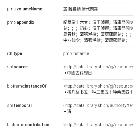
pmb:
volumeName
叢 雜纂類 清代前期
pmb:
appendix
紀草堂十六宜；清王晫撰；清康熙間
刻；；；謟卦；清王晫撰；清康熙間
鳥春秋；清張潮撰；清康熙間刻；；
中八仙令；清張潮撰；清康熙間刻；
rdf:
type
pmb:Instance
shl:
source
<http://data.library.sh.cn/gj/resou
中國古籍總目
bibframe:
instanceOf
<http://data.library.sh.cn/gj/resou
檀几丛书五十种二集五十种余集四
shl:
temporal
<http://data.library.sh.cn/authority
清
bibframe:
contribution
<http://data.library.sh.cn/gj/resour