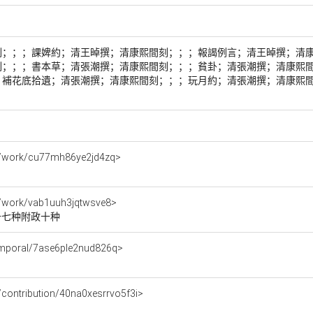
刻；；；課婢約；清王晫撰；清康熙間刻；；；報謁例言；清王晫撰；清
刻；；；書本草；清張潮撰；清康熙間刻；；；貧卦；清張潮撰；清康熙
；補花底拾遺；清張潮撰；清康熙間刻；；；玩月約；清張潮撰；清康熙
rce/work/cu77mh86ye2jd4zq>
rce/work/vab1uuh3jqtwsve8>
十七种附政十种
/temporal/7ase6ple2nud826q>
ce/contribution/40na0xesrrvo5f3i>