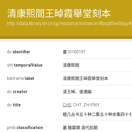
清康熙間王晫霞舉堂刻本
http://data.library.sh.cn/gj/resource/instance/8bsqt5ixr0quy
dc:
identifier
叢10100197
清康熙間
shl:
temporalValue
bibframe:
label
清康熙間王晫霞舉堂刻本
清王晫、張潮編
dc:
creator
dc:
title
CHS
CHT
ZH-PNY
檀几丛书五十种二集五十种余集四十
pmb:
classification
叢 雜纂類 清代前期