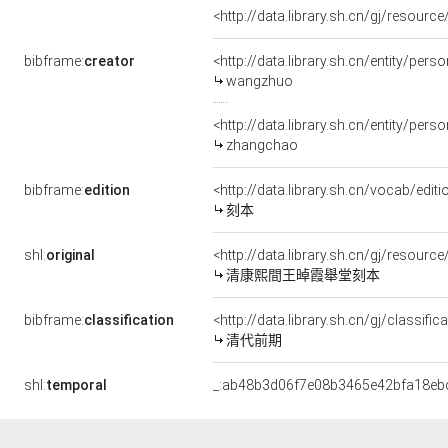
<http://data.library.sh.cn/gj/resour
bibframe:
creator
<http://data.library.sh.cn/entity/per
wangzhuo
<http://data.library.sh.cn/entity/p
zhangchao
bibframe:
edition
<http://data.library.sh.cn/vocab/edit
刻本
shl:
original
<http://data.library.sh.cn/gj/resou
清康熙間王晫霞舉堂刻本
bibframe:
classification
<http://data.library.sh.cn/gj/classi
清代前期
shl:
temporal
_:ab48b3d06f7e08b3465e42bfa18eb