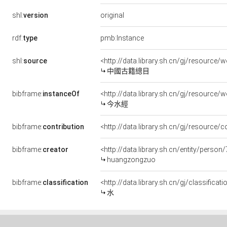
original
shl:
version
rdf:
type
pmb:Instance
shl:
source
<http://data.library.sh.cn/gj/resourc
中國古籍總目
bibframe:
instanceOf
<http://data.library.sh.cn/gj/resourc
今水經
bibframe:
contribution
<http://data.library.sh.cn/gj/resource
bibframe:
creator
<http://data.library.sh.cn/entity/perso
huangzongzuo
bibframe:
classification
<http://data.library.sh.cn/gj/classifi
水