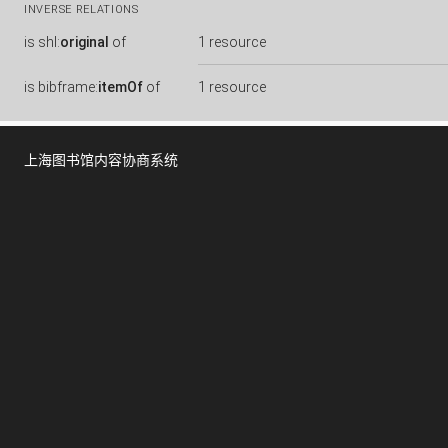
INVERSE RELATIONS
is
shl:
original
of
1 resource
is
bibframe:
itemOf
of
1 resource
上海图书馆内容协商系统