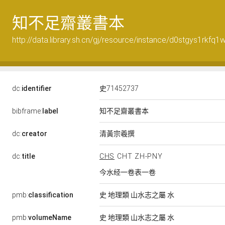
知不足齋叢書本
http://data.library.sh.cn/gj/resource/instance/d0stgys1rkfq1
dc:
identifier
史71452737
知不足齋叢書本
bibframe:
label
清黃宗羲撰
dc:
creator
dc:
title
CHS
CHT
ZH-PNY
今水经一卷表一卷
pmb:
classification
史 地理類 山水志之屬 水
pmb:
volumeName
史 地理類 山水志之屬 水