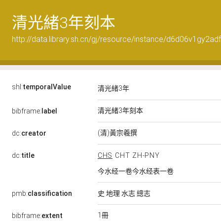
清光緒3年刻本
http://data.library.sh.cn/gj/resource/instance/d6d06v1gy2ad
shl:
temporalValue
清光緒3年
清光緒3年刻本
bibframe:
label
(清)黃宗羲撰
dc:
creator
dc:
title
CHS
CHT
ZH-PNY
今水经一卷今水经表一卷
pmb:
classification
史 地理 水志 總志
1冊
bibframe:
extent