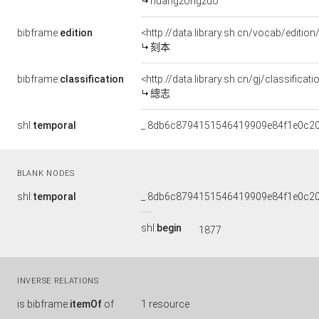
huangzongzuo
bibframe:
edition
<http://data.library.sh.cn/vocab/edition
刻本
bibframe:
classification
<http://data.library.sh.cn/gj/classifica
總志
shl:
temporal
_:8db6c8794151546419909e84f1e0c2
BLANK NODES
shl:
temporal
_:8db6c8794151546419909e84f1e0c2
shl:
begin
1877
INVERSE RELATIONS
is
bibframe:
itemOf
of
1 resource