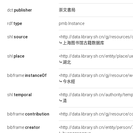
崇文書局
dct:
publisher
rdf:
type
pmb:Instance
shl:
source
<http://data.library.sh.cn/gj/resource
上海图书馆古籍数据库
shl:
place
<http://data.library.sh.cn/entity/plac
湖北
bibframe:
instanceOf
<http://data.library.sh.cn/gj/resourc
今水經
shl:
temporal
<http://data.library.sh.cn/authority/t
清
bibframe:
contribution
<http://data.library.sh.cn/gj/resource
bibframe:
creator
<http://data.library.sh.cn/entity/perso