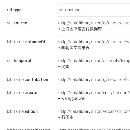
rdf:
type
pmb:Instance
shl:
source
<http://data.library.sh.cn/gj/resource
上海图书馆古籍数据库
bibframe:
instanceOf
<http://data.library.sh.cn/gj/resour
国朝金文着录表
shl:
temporal
<http://data.library.sh.cn/authority/te
民国
bibframe:
contribution
<http://data.library.sh.cn/gj/resource
bibframe:
creator
<http://data.library.sh.cn/entity/pers
wangguowei
bibframe:
edition
<http://data.library.sh.cn/vocab/edition
石印本