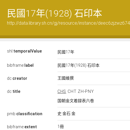
民國17年(1928) 石印本
http://data.library.sh.cn/gj/resource/instance/deec6zjzwz67
shl:
temporalValue
民國17年
bibframe:
label
民國17年(1928) 石印本
王國維撰
dc:
creator
dc:
title
CHS
CHT
ZH-PNY
国朝金文着録表六卷
史 金石 金
pmb:
classification
1冊
bibframe:
extent