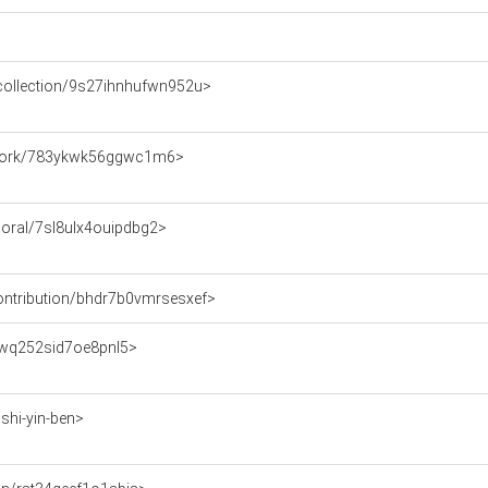
s/collection/9s27ihnhufwn952u>
ce/work/783ykwk56ggwc1m6>
mporal/7sl8ulx4ouipdbg2>
/contribution/bhdr7b0vmrsesxef>
on/wq252sid7oe8pnl5>
/shi-yin-ben>