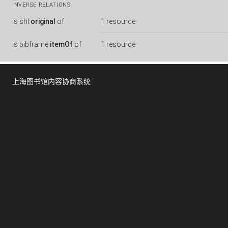
INVERSE RELATIONS
is
shl:
original
of
1 resource
is
bibframe:
itemOf
of
1 resource
上海图书馆内容协商系统