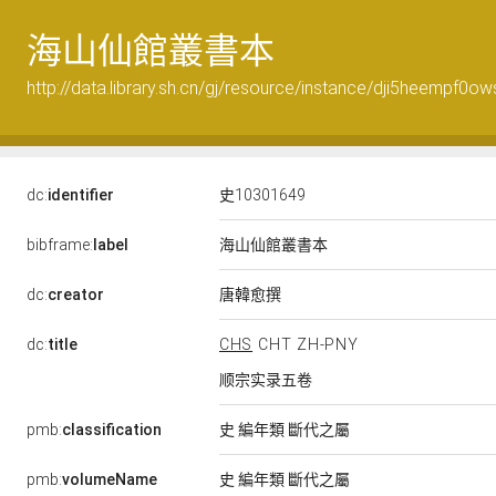
海山仙館叢書本
http://data.library.sh.cn/gj/resource/instance/dji5heempf0ow
dc:
identifier
史10301649
海山仙館叢書本
bibframe:
label
唐韓愈撰
dc:
creator
dc:
title
CHS
CHT
ZH-PNY
顺宗实录五卷
pmb:
classification
史 編年類 斷代之屬
pmb:
volumeName
史 編年類 斷代之屬