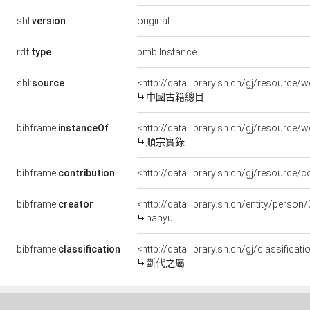
original
shl:
version
rdf:
type
pmb:Instance
shl:
source
<http://data.library.sh.cn/gj/resourc
中國古籍總目
bibframe:
instanceOf
<http://data.library.sh.cn/gj/resource/
順宗實錄
bibframe:
contribution
<http://data.library.sh.cn/gj/resource/c
bibframe:
creator
<http://data.library.sh.cn/entity/pers
hanyu
bibframe:
classification
<http://data.library.sh.cn/gj/classif
斷代之屬