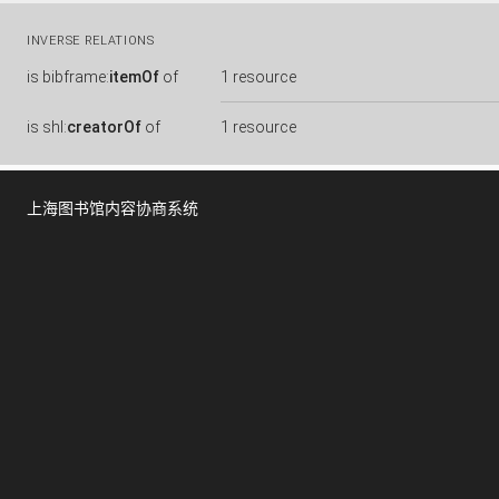
INVERSE RELATIONS
is
bibframe:
itemOf
of
1 resource
is
shl:
creatorOf
of
1 resource
上海图书馆内容协商系统