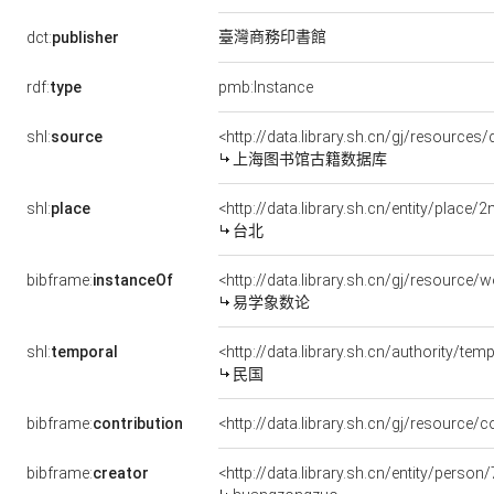
臺灣商務印書館
dct:
publisher
rdf:
type
pmb:Instance
shl:
source
<http://data.library.sh.cn/gj/resource
上海图书馆古籍数据库
shl:
place
<http://data.library.sh.cn/entity/place
台北
bibframe:
instanceOf
<http://data.library.sh.cn/gj/resourc
易学象数论
shl:
temporal
<http://data.library.sh.cn/authority/te
民国
bibframe:
contribution
<http://data.library.sh.cn/gj/resource
bibframe:
creator
<http://data.library.sh.cn/entity/perso