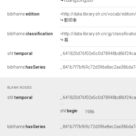
huangzongzuo
bibframe:
edition
<http://data.library.sh.cn/vocab/edition
影印本
bibframe:
classification
<http://data.library.sh.cn/gj/classific
易
shl:
temporal
_:641820d76f02e5c0d78948bd86f24c
bibframe:
hasSeries
_:841b7f7bf69c72d396e8ec2ae386da7
BLANK NODES
shl:
temporal
_:641820d76f02e5c0d78948bd86f24c
shl:
begin
1986
bibframe:
hasSeries
_:841b7f7bf69c72d396e8ec2ae386da7