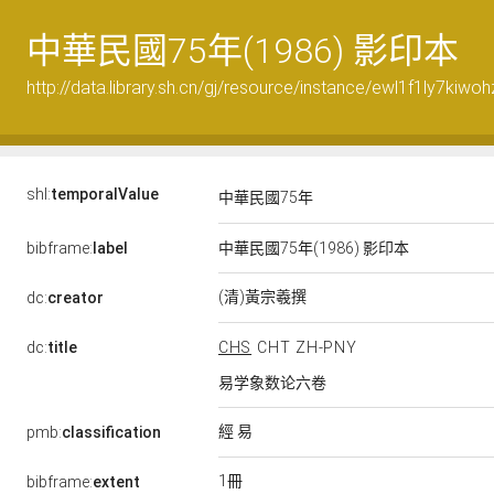
中華民國75年(1986) 影印本
http://data.library.sh.cn/gj/resource/instance/ewl1f1ly7kiwo
shl:
temporalValue
中華民國75年
bibframe:
label
中華民國75年(1986) 影印本
(清)黃宗羲撰
dc:
creator
dc:
title
CHS
CHT
ZH-PNY
易学象数论六卷
經 易
pmb:
classification
1冊
bibframe:
extent