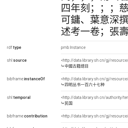
四年刻；；；
可鏞、葉意深
述考一卷；張
rdf:
type
pmb:Instance
shl:
source
<http://data.library.sh.cn/gj/resou
中國古籍總目
bibframe:
instanceOf
<http://data.library.sh.cn/gj/reso
四明丛书一百六十七种
shl:
temporal
<http://data.library.sh.cn/authority
民国
bibframe:
contribution
<http://data.library.sh.cn/gj/resourc