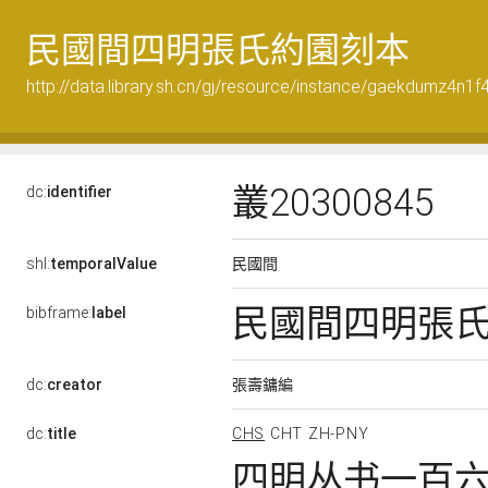
民國間四明張氏約園刻本
http://data.library.sh.cn/gj/resource/instance/gaekdumz4n1
叢20300845
dc:
identifier
民國間
shl:
temporalValue
民國間四明張
bibframe:
label
張壽鏞編
dc:
creator
dc:
title
CHS
CHT
ZH-PNY
四明丛书一百