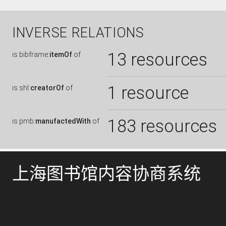
INVERSE RELATIONS
13 resources
is
bibframe:
itemOf
of
1 resource
is
shl:
creatorOf
of
183 resources
is
pmb:
manufactedWith
of
上海图书馆内容协商系统