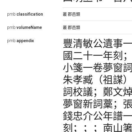
叢 郡邑類
pmb:
classification
叢 郡邑類
pmb:
volumeName
豐清敏公遺事
pmb:
appendix
國二十一年刻
小箋一卷夢窗
朱孝臧（祖謀
詞校議；鄭文
夢窗新詞藳；
錢忠介公年譜
刻；；；南山