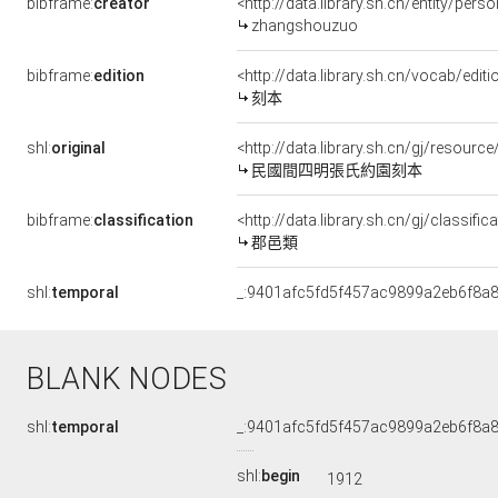
bibframe:
creator
<http://data.library.sh.cn/entity/per
zhangshouzuo
bibframe:
edition
<http://data.library.sh.cn/vocab/edit
刻本
shl:
original
<http://data.library.sh.cn/gj/resour
民國間四明張氏約園刻本
bibframe:
classification
<http://data.library.sh.cn/gj/classif
郡邑類
shl:
temporal
_:9401afc5fd5f457ac9899a2eb6f8a
BLANK NODES
shl:
temporal
_:9401afc5fd5f457ac9899a2eb6f8a
shl:
begin
1912