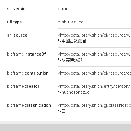
original
shl:
version
rdf:
type
pmb:Instance
shl:
source
<http://data.library.sh.cn/gj/resourc
中國古籍總目
bibframe:
instanceOf
<http://data.library.sh.cn/gj/resourc
明夷待訪錄
bibframe:
contribution
<http://data.library.sh.cn/gj/resource
bibframe:
creator
<http://data.library.sh.cn/entity/perso
huangzongzuo
bibframe:
classification
<http://data.library.sh.cn/gj/classifica
清