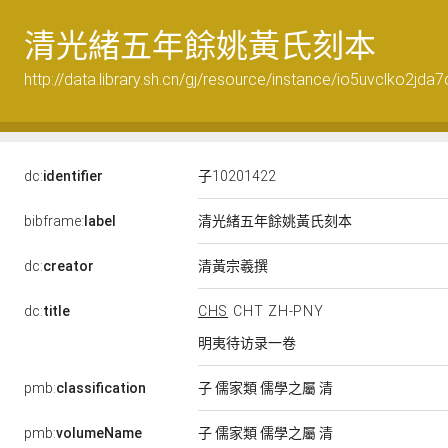
清光緒五年餘姚黃氏刻本
http://data.library.sh.cn/gj/resource/instance/io5uvclko2jda7
dc:
identifier
子10201422
bibframe:
label
清光緒五年餘姚黃氏刻本
清黃宗羲撰
dc:
creator
dc:
title
CHS
CHT
ZH-PNY
明夷待访录一卷
pmb:
classification
子 儒家類 儒學之屬 清
pmb:
volumeName
子 儒家類 儒學之屬 清