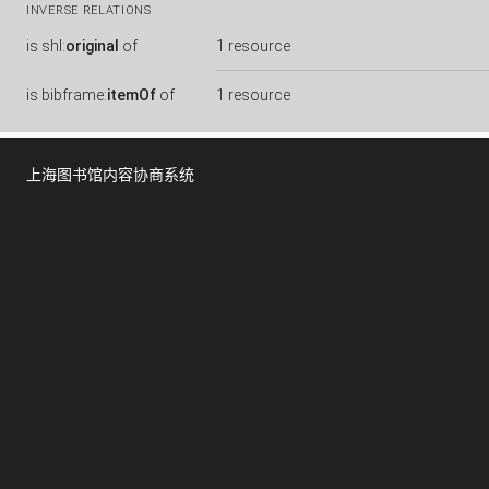
INVERSE RELATIONS
is
shl:
original
of
1 resource
is
bibframe:
itemOf
of
1 resource
上海图书馆内容协商系统