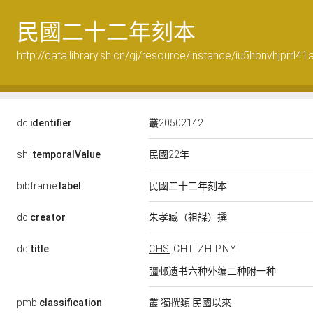
民國二十二年刻本
http://data.library.sh.cn/gj/resource/instance/iu5hbnvhjprrl41
dc:
identifier
叢20502142
民國22年
shl:
temporalValue
民國二十二年刻本
bibframe:
label
朱孝臧（祖謀）撰
dc:
creator
dc:
title
CHS
CHT
ZH-PNY
彊邨遗书六种外编二种附一种
pmb:
classification
叢 獨撰類 民國以來