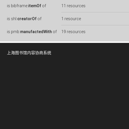
is
bibframe:
itemOf
of
11 resources
is
shl:
creatorOf
of
1 resource
is
pmb:
manufactedWith
of
19 resources
上海图书馆内容协商系统