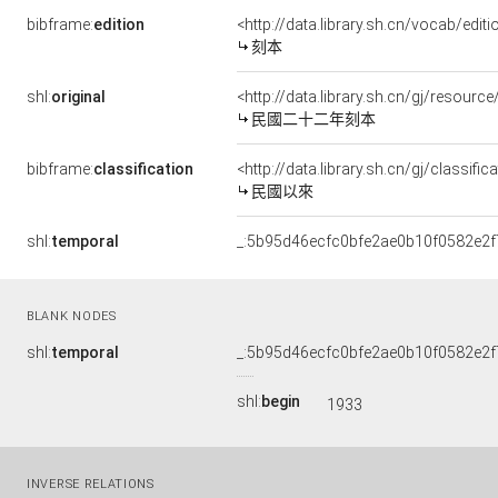
bibframe:
edition
<http://data.library.sh.cn/vocab/edit
刻本
shl:
original
<http://data.library.sh.cn/gj/resour
民國二十二年刻本
bibframe:
classification
<http://data.library.sh.cn/gj/classif
民國以來
shl:
temporal
_:5b95d46ecfc0bfe2ae0b10f0582e2f
BLANK NODES
shl:
temporal
_:5b95d46ecfc0bfe2ae0b10f0582e2f
shl:
begin
1933
INVERSE RELATIONS