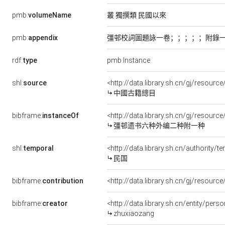
pmb:
volumeName
叢 獨撰類 民國以來
pmb:
appendix
彊邨校詞圖題詠一卷；；；；；附錄
rdf:
type
pmb:Instance
shl:
source
<http://data.library.sh.cn/gj/resou
中國古籍總目
bibframe:
instanceOf
<http://data.library.sh.cn/gj/resou
彊邨遗书六种外编二种附一种
shl:
temporal
<http://data.library.sh.cn/authority
民国
bibframe:
contribution
<http://data.library.sh.cn/gj/resou
bibframe:
creator
<http://data.library.sh.cn/entity/pers
zhuxiaozang