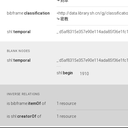
刻本
bibframe:
classification
<http://data.library.sh.cn/gj/classifica
密教
shl:
temporal
_:d5af8315e357e90e114ada85f36e1fc
BLANK NODES
shl:
temporal
_:d5af8315e357e90e114ada85f36e1fc
shl:
begin
1910
INVERSE RELATIONS
is
bibframe:
itemOf
of
1 resource
is
shl:
creatorOf
of
1 resource