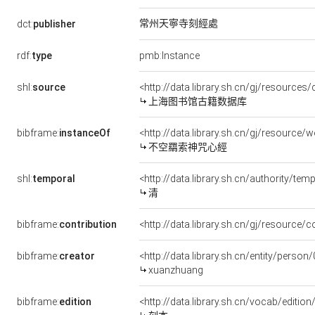
常州天寧寺刻經處
dct:
publisher
rdf:
type
pmb:Instance
shl:
source
<http://data.library.sh.cn/gj/resource
上海图书馆古籍数据库
bibframe:
instanceOf
<http://data.library.sh.cn/gj/resourc
不空羂索神咒心經
shl:
temporal
<http://data.library.sh.cn/authority/t
清
bibframe:
contribution
<http://data.library.sh.cn/gj/resource
bibframe:
creator
<http://data.library.sh.cn/entity/per
xuanzhuang
bibframe:
edition
<http://data.library.sh.cn/vocab/edition