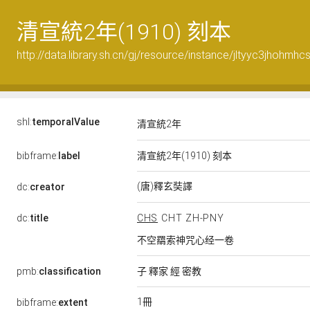
清宣統2年(1910) 刻本
http://data.library.sh.cn/gj/resource/instance/jltyyc3jhohmhc
shl:
temporalValue
清宣統2年
bibframe:
label
清宣統2年(1910) 刻本
(唐)釋玄奘譯
dc:
creator
dc:
title
CHS
CHT
ZH-PNY
不空羂索神咒心经一卷
pmb:
classification
子 釋家 經 密教
1冊
bibframe:
extent