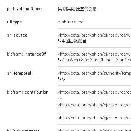
pmb:
volumeName
集 別集類 唐五代之屬
rdf:
type
pmb:Instance
shl:
source
<http://data.library.sh.cn/gj/resourc
中國古籍總目
bibframe:
instanceOf
<http://data.library.sh.cn/gj/resourc
Zhu Wen Gong Xiao Chang Li Xian Sh
shl:
temporal
<http://data.library.sh.cn/authority/t
明
bibframe:
contribution
<http://data.library.sh.cn/gj/resource
<http://data.library.sh.cn/gj/resource
<http://data.library.sh.cn/gj/resource/