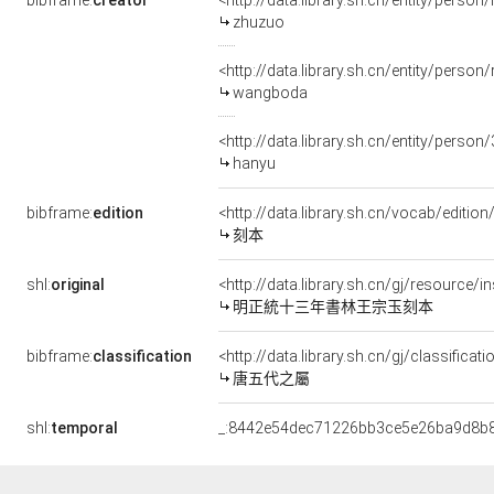
bibframe:
creator
<http://data.library.sh.cn/entity/pers
zhuzuo
<http://data.library.sh.cn/entity/pers
wangboda
<http://data.library.sh.cn/entity/pers
hanyu
bibframe:
edition
<http://data.library.sh.cn/vocab/edition
刻本
shl:
original
<http://data.library.sh.cn/gj/resource
明正統十三年書林王宗玉刻本
bibframe:
classification
<http://data.library.sh.cn/gj/classifica
唐五代之屬
shl:
temporal
_:8442e54dec71226bb3ce5e26ba9d8b