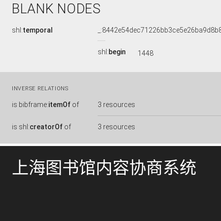
BLANK NODES
shl:
temporal
_:8442e54dec71226bb3ce5e26ba9d8b
shl:
begin
1448
INVERSE RELATIONS
is
bibframe:
itemOf
of
3 resources
is
shl:
creatorOf
of
3 resources
上海图书馆内容协商系统