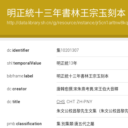
明正統十三年書林王宗玉刻本
http://data.library.sh.cn/gj/resource/instance/jr5cn1arltnw8k
dc:
identifier
集10201307
明正統13年
shl:
temporalValue
bibframe:
label
明正統十三年書林王宗玉刻本
dc:
creator
唐韓愈撰;宋朱熹考異;宋王伯大音釋
dc:
title
CHS
CHT
ZH-PNY
朱文公校昌黎先生文集（朱文公校昌黎
pmb:
classification
集 別集類 唐五代之屬