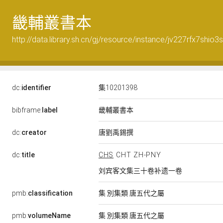
畿輔叢書本
http://data.library.sh.cn/gj/resource/instance/jv227rfx7shio3
dc:
identifier
集10201398
畿輔叢書本
bibframe:
label
唐劉禹錫撰
dc:
creator
dc:
title
CHS
CHT
ZH-PNY
刘宾客文集三十卷补遗一卷
pmb:
classification
集 別集類 唐五代之屬
pmb:
volumeName
集 別集類 唐五代之屬