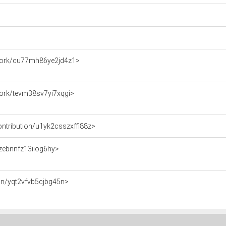
e/work/cu77mh86ye2jd4z1>
/work/tevm38sv7yi7xqgi>
contribution/u1yk2csszxffi88z>
n/zebnnfz13iiog6hy>
tion/yqt2vfvb5cjbg45n>