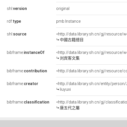
original
shl:
version
rdf:
type
pmb:Instance
shl:
source
<http://data.library.sh.cn/gj/resourc
中國古籍總目
bibframe:
instanceOf
<http://data.library.sh.cn/gj/resource
刘宾客文集
bibframe:
contribution
<http://data.library.sh.cn/gj/resource/
bibframe:
creator
<http://data.library.sh.cn/entity/perso
liuyuxi
bibframe:
classification
<http://data.library.sh.cn/gj/classifica
唐五代之屬