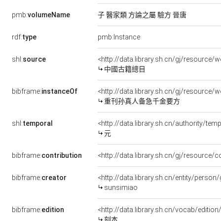
pmb:
volumeName
子 醫家類 方論之屬 驗方 晉唐
rdf:
type
pmb:Instance
shl:
source
<http://data.library.sh.cn/gj/resourc
中國古籍總目
bibframe:
instanceOf
<http://data.library.sh.cn/gj/resource
重刊孙真人备急千金要方
shl:
temporal
<http://data.library.sh.cn/authority/t
元
bibframe:
contribution
<http://data.library.sh.cn/gj/resource
bibframe:
creator
<http://data.library.sh.cn/entity/pers
sunsimiao
bibframe:
edition
<http://data.library.sh.cn/vocab/edition
刻本