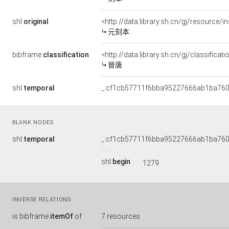
shl:
original
<http://data.library.sh.cn/gj/resourc
元刻本
bibframe:
classification
<http://data.library.sh.cn/gj/classific
晉唐
shl:
temporal
_:cf1cb57711f6bba95227666ab1ba76
BLANK NODES
shl:
temporal
_:cf1cb57711f6bba95227666ab1ba76
shl:
begin
1279
INVERSE RELATIONS
is
bibframe:
itemOf
of
7 resources