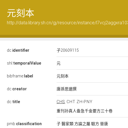
元刻本
http://data.library.sh.cn/gj/resource/instance/l7vcj2aggxra1
dc:
identifier
子20609115
元
shl:
temporalValue
元刻本
bibframe:
label
唐孫思邈撰
dc:
creator
dc:
title
CHS
CHT
ZH-PNY
重刊孙真人备急千金要方三十卷
pmb:
classification
子 醫家類 方論之屬 驗方 晉唐