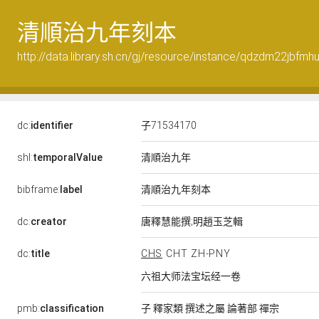
清順治九年刻本
http://data.library.sh.cn/gj/resource/instance/qdzdm22jbfm
dc:
identifier
子71534170
清順治九年
shl:
temporalValue
清順治九年刻本
bibframe:
label
dc:
creator
唐釋慧能撰;明趙玉芝輯
dc:
title
CHS
CHT
ZH-PNY
六祖大师法宝坛经一卷
pmb:
classification
子 釋家類 撰述之屬 論著部 禪宗