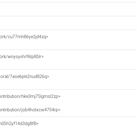
e/work/cu77mh86ye2jd4zq>
/work/wnysyvhrf6tp85lr>
emporal/7ase6ple2nud826q>
/contribution/hke3mj75lgmsl2zp>
/contribution/job4hotxcw4754rp>
on/n05h2yf14d3dg8f8>