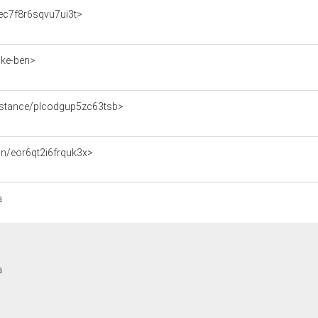
n/ec7f8r6sqvu7ui3t>
/ke-ben>
/instance/plcodgup5zc63tsb>
tion/eor6qt2i6frquk3x>
a
a