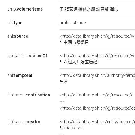
pmb:
volumeName
子 釋家類 撰述之屬 論著部 禪宗
rdf:
type
pmb:Instance
shl:
source
<http://data.library.sh.cn/gj/resourc
中國古籍總目
bibframe:
instanceOf
<http://data.library.sh.cn/gj/resource
六祖大师法宝坛经
shl:
temporal
<http://data.library.sh.cn/authority/t
清
bibframe:
contribution
<http://data.library.sh.cn/gj/resource
<http://data.library.sh.cn/gj/resource
bibframe:
creator
<http://data.library.sh.cn/entity/pers
zhaoyuzhi