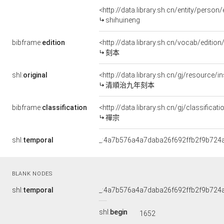
<http://data.library.sh.cn/entity/perso
shihuineng
bibframe:
edition
<http://data.library.sh.cn/vocab/edition
刻本
shl:
original
<http://data.library.sh.cn/gj/resource
清順治九年刻本
bibframe:
classification
<http://data.library.sh.cn/gj/classifica
禪宗
shl:
temporal
_:4a7b576a4a7daba26f692ffb2f9b724
BLANK NODES
shl:
temporal
_:4a7b576a4a7daba26f692ffb2f9b724
shl:
begin
1652