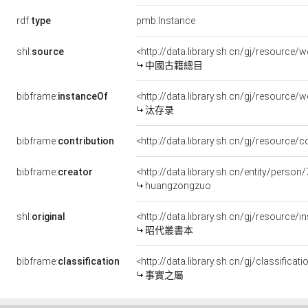
rdf:
type
pmb:Instance
shl:
source
<http://data.library.sh.cn/gj/resourc
中國古籍總目
bibframe:
instanceOf
<http://data.library.sh.cn/gj/resource
汰存录
bibframe:
contribution
<http://data.library.sh.cn/gj/resource
bibframe:
creator
<http://data.library.sh.cn/entity/perso
huangzongzuo
shl:
original
<http://data.library.sh.cn/gj/resource
昭代叢書本
bibframe:
classification
<http://data.library.sh.cn/gj/classific
事實之屬