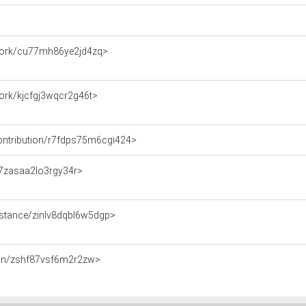
e/work/cu77mh86ye2jd4zq>
/work/kjcfgj3wqcr2g46t>
/contribution/r7fdps75m6cgi424>
n/7zasaa2lo3rgy34r>
/instance/zinlv8dqbl6w5dgp>
ation/zshf87vsf6m2r2zw>