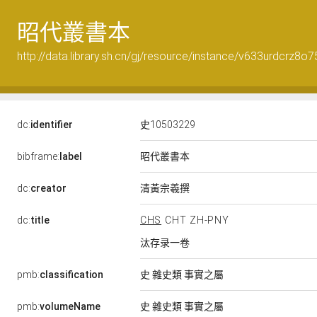
昭代叢書本
http://data.library.sh.cn/gj/resource/instance/v633urdcrz8o
dc:
identifier
史10503229
昭代叢書本
bibframe:
label
清黃宗羲撰
dc:
creator
dc:
title
CHS
CHT
ZH-PNY
汰存录一卷
pmb:
classification
史 雜史類 事實之屬
pmb:
volumeName
史 雜史類 事實之屬