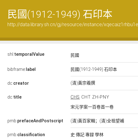
民國(1912-1949) 石印本
http://data.library.sh.cn/gj/resource/instance/xqecaiz1rhbu1e
shl:
temporalValue
民國
bibframe:
label
民國(1912-1949) 石印本
(清)黃宗羲撰
dc:
creator
dc:
title
CHS
CHT
ZH-PNY
宋元学案一百卷首一卷
pmb:
prefaceAndPostscript
(清)黃百家輯；(清)全祖望補
pmb:
classification
史 傳記 專録 學林