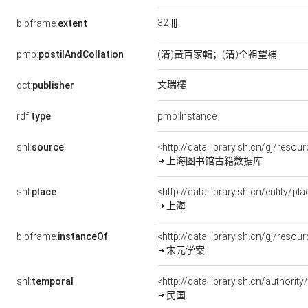
32冊
bibframe:
extent
pmb:
postilAndCollation
(清)黃百家輯；(清)全祖望補
文瑞樓
dct:
publisher
rdf:
type
pmb:Instance
shl:
source
<http://data.library.sh.cn/gj/res
上海图书馆古籍数据库
shl:
place
<http://data.library.sh.cn/entity/
上海
bibframe:
instanceOf
<http://data.library.sh.cn/gj/res
宋元学案
shl:
temporal
<http://data.library.sh.cn/authori
民国