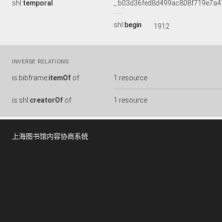
shl:
temporal
_:b03d36fed8d499ac808f719e7a4
shl:
begin
1912
INVERSE RELATIONS
is
bibframe:
itemOf
of
1 resource
is
shl:
creatorOf
of
1 resource
上海图书馆内容协商系统