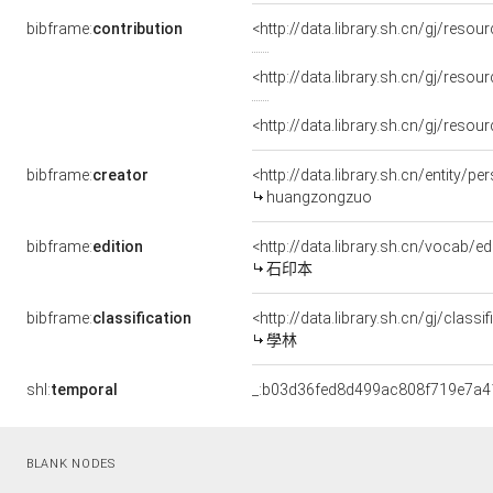
bibframe:
contribution
<http://data.library.sh.cn/gj/res
<http://data.library.sh.cn/gj/res
<http://data.library.sh.cn/gj/res
bibframe:
creator
<http://data.library.sh.cn/entity/
huangzongzuo
bibframe:
edition
<http://data.library.sh.cn/vocab/ed
石印本
bibframe:
classification
<http://data.library.sh.cn/gj/clas
學林
shl:
temporal
_:b03d36fed8d499ac808f719e7a4
BLANK NODES