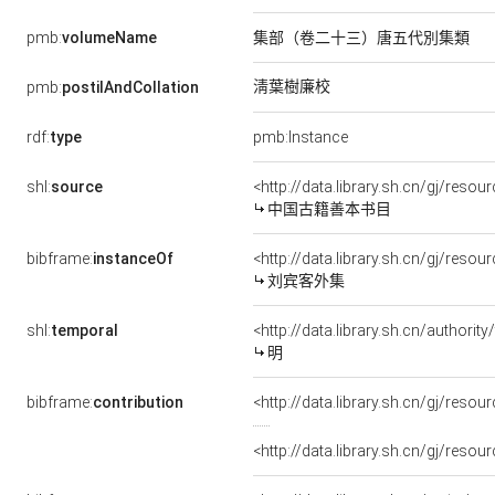
pmb:
volumeName
集部（卷二十三）唐五代別集類
淸葉樹廉校
pmb:
postilAndCollation
rdf:
type
pmb:Instance
shl:
source
<http://data.library.sh.cn/gj/res
中国古籍善本书目
bibframe:
instanceOf
<http://data.library.sh.cn/gj/re
刘宾客外集
shl:
temporal
<http://data.library.sh.cn/author
明
bibframe:
contribution
<http://data.library.sh.cn/gj/res
<http://data.library.sh.cn/gj/reso