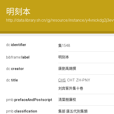
明刻本
http://data.library.sh.cn/gj/resource/instance/y4vnickdg2j3e
dc:
identifier
集1548
明刻本
bibframe:
label
唐劉禹錫撰
dc:
creator
dc:
title
CHS
CHT
ZH-PNY
刘宾客外集十卷
淸葉樹廉校
pmb:
prefaceAndPostscript
pmb:
classification
集部 唐五代別集類