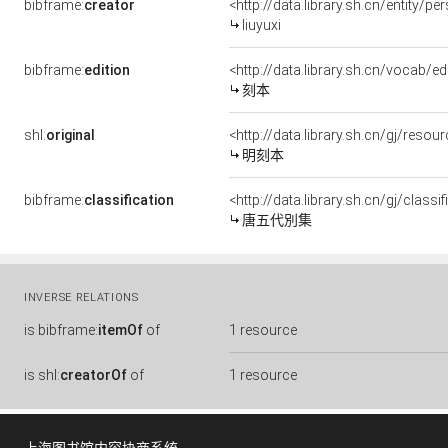
bibframe:
creator
<http://data.library.sh.cn/entity/
liuyuxi
bibframe:
edition
<http://data.library.sh.cn/vocab/ed
刻本
shl:
original
<http://data.library.sh.cn/gj/res
明刻本
bibframe:
classification
<http://data.library.sh.cn/gj/clas
唐五代別集
INVERSE RELATIONS
is
bibframe:
itemOf
of
1 resource
is
shl:
creatorOf
of
1 resource
上海图书馆内容协商系统