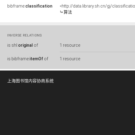
bibframe:
classification
<http://data.library.sh.cn/gj/classific
算法
INVERSE RELATIONS
is
shl:
original
of
1 resource
is
bibframe:
itemOf
of
1 resource
上海图书馆内容协商系统