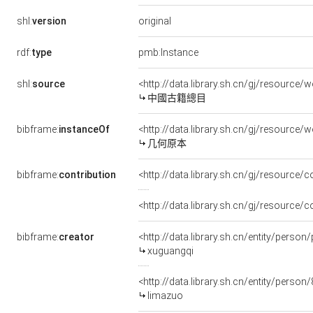
original
shl:
version
rdf:
type
pmb:Instance
shl:
source
<http://data.library.sh.cn/gj/resourc
中國古籍總目
bibframe:
instanceOf
<http://data.library.sh.cn/gj/resourc
几何原本
bibframe:
contribution
<http://data.library.sh.cn/gj/resource
<http://data.library.sh.cn/gj/resource/
bibframe:
creator
<http://data.library.sh.cn/entity/person
xuguangqi
<http://data.library.sh.cn/entity/pers
limazuo