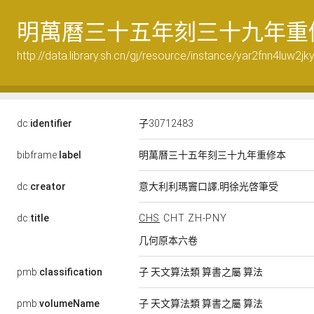
明萬曆三十五年刻三十九年重
http://data.library.sh.cn/gj/resource/instance/yar2fnn4luw2jk
dc:
identifier
子30712483
bibframe:
label
明萬曆三十五年刻三十九年重修本
dc:
creator
意大利利瑪竇口譯;明徐光啓筆受
dc:
title
CHS
CHT
ZH-PNY
几何原本六卷
pmb:
classification
子 天文算法類 算書之屬 算法
pmb:
volumeName
子 天文算法類 算書之屬 算法